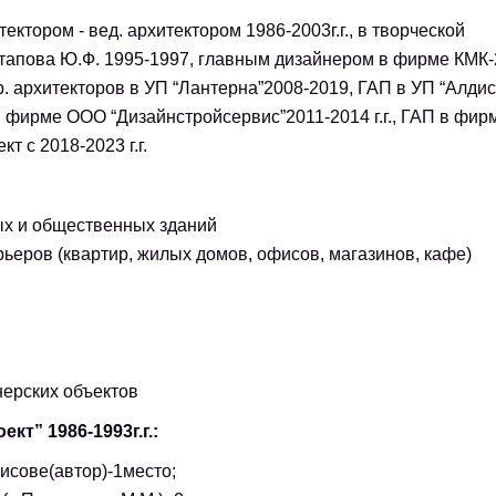
ектором - вед. архитектором 1986-2003г.г., в творческой
тапова Ю.Ф. 1995-1997, главным дизайнером в фирме КМК-
гр. архитекторов в УП “Лантерна”2008-2019, ГАП в УП “Алдис
в фирме ООО “Дизайнстройсервис”2011-2014 г.г., ГАП в фир
кт с 2018-2023 г.г.
ых и общественных зданий
ьеров (квартир, жилых домов, офисов, магазинов, кафе)
нерских объектов
кт” 1986-1993г.г.:
рисове(автор)-1место;