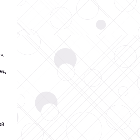
»,
ред
ой