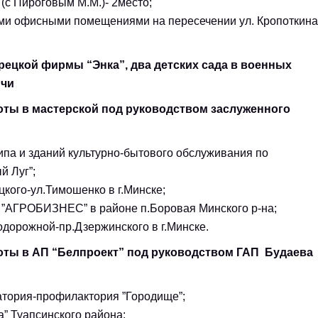
(с Пироговым М.М.)- 2место;
ми офисными помещениями на пересечении ул. Кропоткина
турецкой фирмы “Энка”, два детских сада в военных
ичи
боты в мастерской под руководством заслуженного
ипа и зданий культурно-бытового обслуживания по
й Луг”;
кого-ул.Тимошенко в г.Минске;
 ”АГРОБИЗНЕС” в районе п.Боровая Минского р-на;
дорожной-пр.Дзержинского в г.Минске.
аботы в АП “Белпроект” под руководством ГАП Будаева
атория-профилактория ”Городище”;
” Туапсинского района;