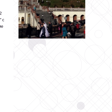
2
” с
ме