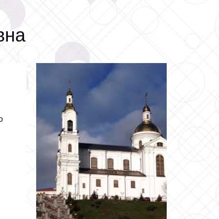
вна
о