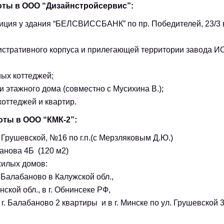
боты в ООО “Дизайнстройсервис”:
иция у здания “БЕЛСВИССБАНК” по пр. Победителей, 23/3 
истративного корпуса и прилегающей территории завода 
ных коттеджей;
и этажного дома (совместно с Мусихина В.);
оттеджей и квартир.
боты в ООО “КМК-2”:
 Грушевской, №16 по г.п.(с Мерзляковым Д.Ю.)
анова 4Б (120 м2)
жилых домов:
. Балабаново в Калужской обл.,
нской обл., в г. Обнинсеке РФ,
. Балабаново 2 квартиры и в г. Минске по ул. Грушевской 