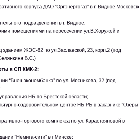
ативного корпуса ДАО ”Оргэнергогаз” в г. Видное Московск
ельного подразделения в г. Видное;
скими помещениями на пересечении ул.В.Хоружей и
 зданием ЖЭС-62 по ул.Заславской, 23, корп.2 (под
Белянкина В.С.)
оты в СП КМК-2:
ании “Внешэкономбанка” по ул. Мясникова, 32 (под
:
управления НБ по Брестской области;
льтурно-оздоровительном центре НБ РБ в заказнике “Озеры
ративно-торгового комплекса по ул. Карастояновой в
ании “Немига-сити” в г.Минске;