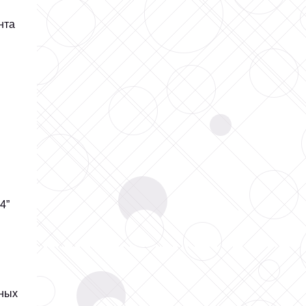
нта
4”
вных