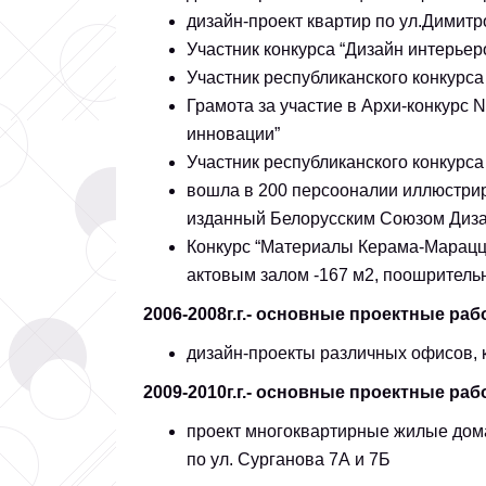
дизайн-проект квартир по ул.Димитро
Участник конкурса “Дизайн интерьеров
Участник республиканского конкурса
Грамота за участие в Архи-конкурс 
инновации”
Участник республиканского конкурса
вошла в 200 персооналии иллюстриро
изданный Белорусским Союзом Диза
Конкурс “Материалы Керама-Марацци
актовым залом -167 м2, поошритель
2006-2008г.г.- основные проектные раб
дизайн-проекты различных офисов, к
2009-2010г.г.- основные проектные ра
проект многоквартирные жилые дом
по ул. Сурганова 7А и 7Б