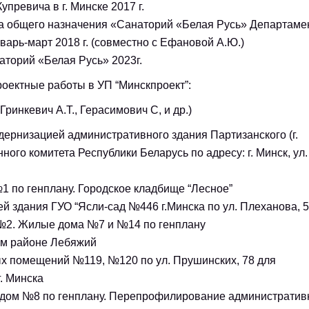
Купревича в г. Минске 2017 г.
са общего назначения «Санаторий «Белая Русь» Департаме
арь-март 2018 г. (совместно с Ефановой А.Ю.)
аторий «Белая Русь» 2023г.
проектные работы в УП “Минскпроект”:
Гринкевич А.Т., Герасимович С, и др.)
дернизацией административного здания Партизанского (г.
ого комитета Республики Беларусь по адресу: г. Минск, ул.
 по генплану. Городское кладбище “Лесное”
 здания ГУО “Ясли-сад №446 г.Минска по ул. Плеханова, 5
 №2. Жилые дома №7 и №14 по генплану
лом районе Лебяжий
х помещений №119, №120 по ул. Прушинских, 78 для
. Минска
дом №8 по генплану. Перепрофилирование администрати