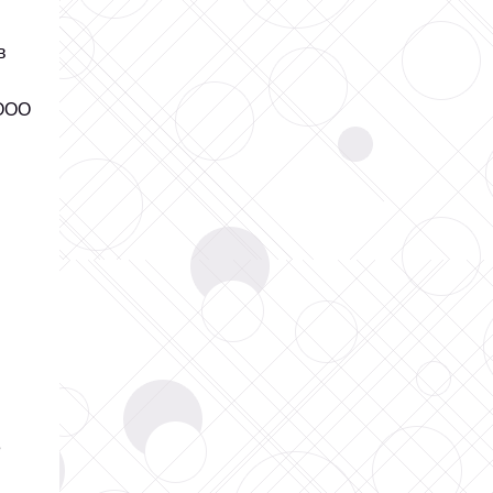
в
ИООО
3