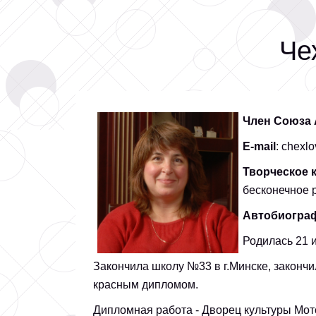
Че
Член Союза 
E-
mail
:
chexl
Творческое 
бесконечное 
Автобиогра
Родилась 21 и
Закончила школу №33 в г.Минске, закончи
красным дипломом.
Дипломная работа - Дворец культуры Мото