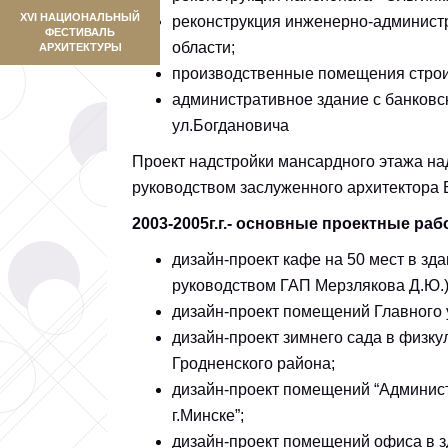
XVI НАЦИОНАЛЬНЫЙ
реконструкция инженерно-администр
ФЕСТИВАЛЬ
области;
АРХИТЕКТУРЫ
производственные помещения строит
административное здание с банков
ул.Богдановича
Проект надстройки мансардного этажа над
руководством заслуженного архитектора 
2003-2005г.г.- основные проектные раб
дизайн-проект кафе на 50 мест в зд
руководством ГАП Мерзлякова Д.Ю.)
дизайн-проект помещений Главного 
дизайн-проект зимнего сада в физку
Гродненского района;
дизайн-проект помещений “Админист
г.Минске”;
дизайн-проект помещений офиса в зд