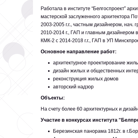
Работала в институте “Белгоспроект” архит
мастерской заслуженного архитектора По
2003-2005 г.г., частным дизайнером, нач. 
2010-2014 г., ГАП и главным дизайнером 
КМК-2 с 2014-2018 г.г., ГАП в УП Минскпрое
Основное направление работ:
архитектурное проектирование жил
дизайн жилых и общественных интер
реконструкция жилых домов
авторский надзор
Объекты:
На счету более 60 архитектурных и дизай
Участие в конкурсах института “Белпрое
Березинская панорама 1812г. в г.Бо