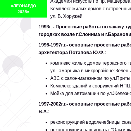
Академия искусств по пр. Машерова 
«ЛЕОНАРДО
Комплекс жилых домов с встроенны
2025»
ул. В. Хоружей.
1993г. - Проектные работы по заказу 
городках возле г.Слонима и г.Баранов
1996-1997г.г.- основные проектные ра
архитектора Потапова Ю.Ф.:
комплекс жилых домов террасного т
ул.Гамарника в микрорайоне”Зелены
АЗС с салон-магазином по ул.Притыц
Комплекс зданий и сооружений НПЦ
Мойка для автомашин по ул.Железно
1997-2002г.г.- основные проектные р
В.А.:
реконструкцией водолечебницы сан
реконструкция пансионата ”Ольгинка